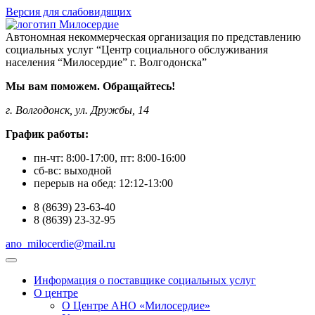
Версия для слабовидящих
Автономная некоммерческая организация по представлению
социальных услуг “Центр социального обслуживания
населения “Милосердие” г. Волгодонска”
Мы вам поможем. Обращайтесь!
г. Волгодонск, ул. Дружбы, 14
График работы:
пн-чт:
8:00-17:00
, пт:
8:00-16:00
сб-вс:
выходной
перерыв на обед:
12:12-13:00
8
(8639)
23-63-40
8
(8639)
23-32-95
ano_milocerdie@mail.ru
Информация о поставщике социальных услуг
О центре
О Центре АНО «Милосердие»