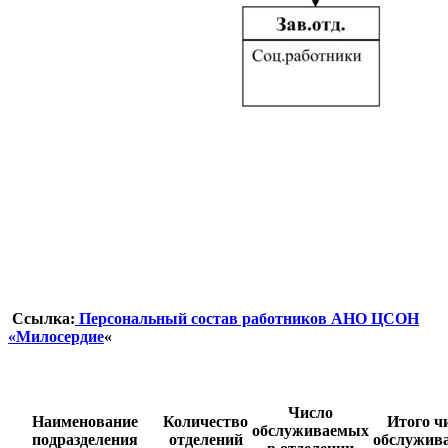
Ссылка:
Персональный состав работников АНО ЦСОН
«Милосердие
«
Число
Наименование
Количество
Итого ч
обслуживаемых
подразделения
отделений
обслужив