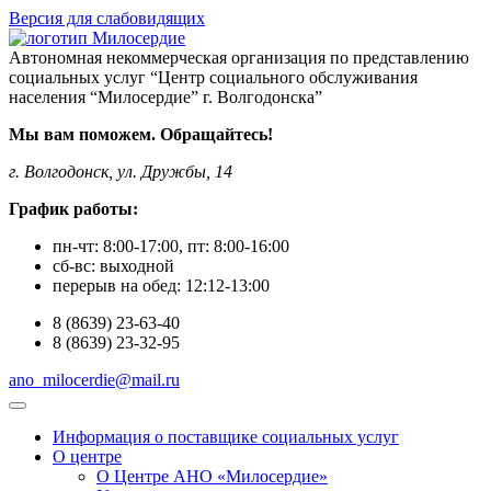
Версия для слабовидящих
Автономная некоммерческая организация по представлению
социальных услуг “Центр социального обслуживания
населения “Милосердие” г. Волгодонска”
Мы вам поможем. Обращайтесь!
г. Волгодонск, ул. Дружбы, 14
График работы:
пн-чт:
8:00-17:00
, пт:
8:00-16:00
сб-вс:
выходной
перерыв на обед:
12:12-13:00
8
(8639)
23-63-40
8
(8639)
23-32-95
ano_milocerdie@mail.ru
Информация о поставщике социальных услуг
О центре
О Центре АНО «Милосердие»