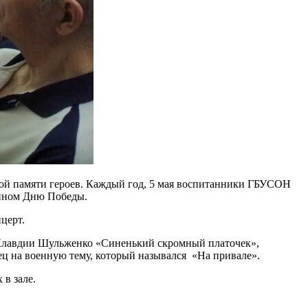
тлой памяти героев. Каждый год, 5 мая воспитанники ГБУСОН
енном Дню Победы.
церт.
а Клавдии Шульженко «Синенький скромный платочек»,
 на военную тему, который назывался «На привале».
 в зале.