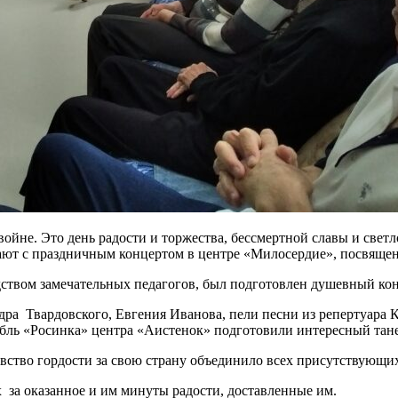
войне. Это день радости и торжества, бессмертной славы и све
ают с праздничным концертом в центре «Милосердие», посвящ
ством замечательных педагогов, был подготовлен душевный кон
ндра Твардовского, Евгения Иванова, пели песни из репертуар
ь «Росинка» центра «Аистенок» подготовили интересный танец
вство гордости за свою страну объединило всех присутствующих
за оказанное и им минуты радости, доставленные им.