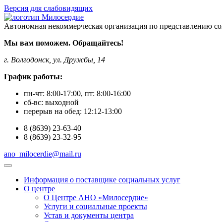
Версия для слабовидящих
Автономная некоммерческая организация по представлению со
Мы вам поможем. Обращайтесь!
г. Волгодонск, ул. Дружбы, 14
График работы:
пн-чт:
8:00-17:00
, пт:
8:00-16:00
сб-вс:
выходной
перерыв на обед:
12:12-13:00
8
(8639)
23-63-40
8
(8639)
23-32-95
ano_milocerdie@mail.ru
Информация о поставщике социальных услуг
О центре
О Центре АНО «Милосердие»
Услуги и социальные проекты
Устав и документы центра