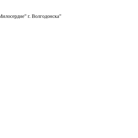
илосердие” г. Волгодонска”