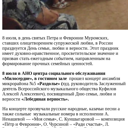
8 июля, в день святых Петра и Февронии Муромских,
ставших олицетворением супружеской любви, в России
празднуется День семьи, любви и верности. Этот праздник
имеет духовно-нравственное, просветительское значение и
призван стать ежегодным событием, направленным на
формирование прочных семейных ценностей.
8 июля
в АНО центра социального обслуживания
«Милосердие», в гостином зале
прошел концерт ансамбля
микрорайона №5
«Раздолье» (
худ. руководитель Заслуженный
деятель Всероссийского музыкального общества Куфилов
Алексей Алексеевич), посвященный Дню семьи, любви и
верности
«Лебединая верность».
На концерте прозвучали русские народные, казачьи песни а
также сольные музыкальные номера в исполнении А.
Ненашевой — «Моя семья», С. Куншыгаровой — композиция
«Пётр и Феврония», О. Чурсиной – «Ради счастья», Л.