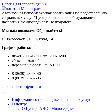
Версия для слабовидящих
Автономная некоммерческая организация по представлению
социальных услуг “Центр социального обслуживания
населения “Милосердие” г. Волгодонска”
Мы вам поможем. Обращайтесь!
г. Волгодонск, ул. Дружбы, 14
График работы:
пн-чт:
8:00-17:00
, пт:
8:00-16:00
сб-вс:
выходной
перерыв на обед:
12:12-13:00
8
(8639)
23-63-40
8
(8639)
23-32-95
ano_milocerdie@mail.ru
Информация о поставщике социальных услуг
О центре
О Центре АНО «Милосердие»