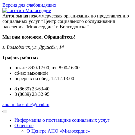
Версия для слабовидящих
Автономная некоммерческая организация по представлению
социальных услуг “Центр социального обслуживания
населения “Милосердие” г. Волгодонска”
Мы вам поможем. Обращайтесь!
г. Волгодонск, ул. Дружбы, 14
График работы:
пн-чт:
8:00-17:00
, пт:
8:00-16:00
сб-вс:
выходной
перерыв на обед:
12:12-13:00
8
(8639)
23-63-40
8
(8639)
23-32-95
ano_milocerdie@mail.ru
Информация о поставщике социальных услуг
О центре
О Центре АНО «Милосердие»