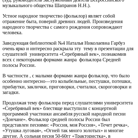
музыкального общества Шапранов Н.Н.).
Устное народное творчество (фольклор) являет собой
отражение быта, поверий древних людей. Произведения
народного творчества с самого рождения сопровождают
человека.
Заведующая библиотекой №4 Наталья Николаевна Гарбуз
очень ярко и интересно раскрыла эту тему в презентации для
слушателей университета «Серебряный век», познакомив
всех с некоторыми формами жанра фольклора Средней
полосы России.
В частности , с малыми формами жанра фольклор, что было
особенно интересно—это колыбельные, пестушки, потешки,
прибаутки, заклички, приговорки, считалки, скороговорки и
загадки.
Продолжая тему фольклора перед слушателями университета
«Серебряный век» блестяще выступили с концертной
программой участники ансамбля русской народной песни
«Дончане». Фольклор средней полосы России был
представлен песнями: «Россия, моя Россия», «Течет речка»,
«Утушка луговая», «Огней так много золотых» и многие
другие. А сольная песня 50-60гг «Трактористка», в