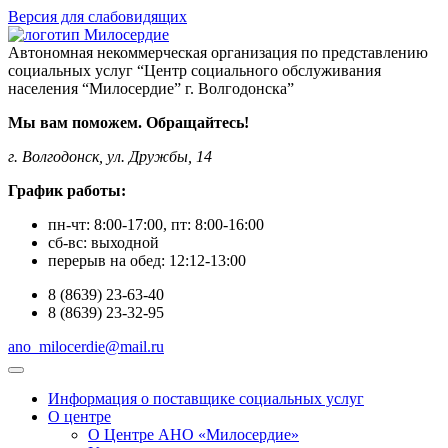
Версия для слабовидящих
Автономная некоммерческая организация по представлению
социальных услуг “Центр социального обслуживания
населения “Милосердие” г. Волгодонска”
Мы вам поможем. Обращайтесь!
г. Волгодонск, ул. Дружбы, 14
График работы:
пн-чт:
8:00-17:00
, пт:
8:00-16:00
сб-вс:
выходной
перерыв на обед:
12:12-13:00
8
(8639)
23-63-40
8
(8639)
23-32-95
ano_milocerdie@mail.ru
Информация о поставщике социальных услуг
О центре
О Центре АНО «Милосердие»