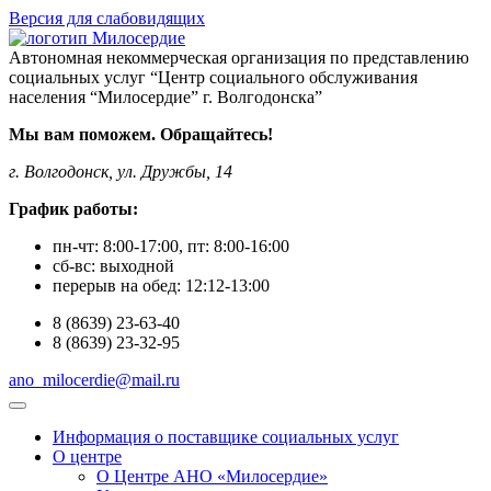
Версия для слабовидящих
Автономная некоммерческая организация по представлению
социальных услуг “Центр социального обслуживания
населения “Милосердие” г. Волгодонска”
Мы вам поможем. Обращайтесь!
г. Волгодонск, ул. Дружбы, 14
График работы:
пн-чт:
8:00-17:00
, пт:
8:00-16:00
сб-вс:
выходной
перерыв на обед:
12:12-13:00
8
(8639)
23-63-40
8
(8639)
23-32-95
ano_milocerdie@mail.ru
Информация о поставщике социальных услуг
О центре
О Центре АНО «Милосердие»