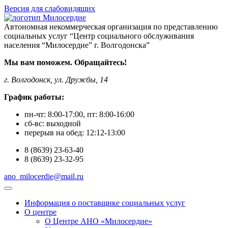
Версия для слабовидящих
Автономная некоммерческая организация по представлению
социальных услуг “Центр социального обслуживания
населения “Милосердие” г. Волгодонска”
Мы вам поможем. Обращайтесь!
г. Волгодонск, ул. Дружбы, 14
График работы:
пн-чт:
8:00-17:00
, пт:
8:00-16:00
сб-вс:
выходной
перерыв на обед:
12:12-13:00
8
(8639)
23-63-40
8
(8639)
23-32-95
ano_milocerdie@mail.ru
Информация о поставщике социальных услуг
О центре
О Центре АНО «Милосердие»