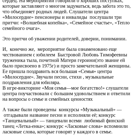
сердец. На мероприятии говорили о хороших поступках,
которые заставляют о многом задуматься, ведь забота это то,
что объединяет родных людей. Слушатели центра
«Милосердие» пенсионеры и инвалиды послушали три
притчи: «Волшебная копейка», «Семейное счастье», «Тепло
семейного очага».
Это притчи об уважении родителей, доверии, понимании.
И, конечно же, мероприятие была ознаменовано еще
чествованием с юбилеем Быстровой Любовь Тимофеевны
труженика тыла, почетной Матери героини(это звание ей
было присвоено в 1975г) и просто замечательной женщины.
Ее пришла поздравить вся большая «Семья» центра
«Милосердие». Звучали песни, стихи , музыкальные
поздравления для юбиляра.
В игре-викторине «Моя семья—мое богатство!» слушатели
центра поучаствовали с большим удовольствием и ответили
на вопросы о семье и семейных ценностях
А также были проведены конкурсы «Музыкальный» —
отгадывали название песни и исполняли её; конкурс
«Танцевальный» — танцевали всеми любимый финский
танец «Летка-енка»; конкурс «Ласковые слова» вспомнили
ласковые слова, которые говорят у каждого в семье.