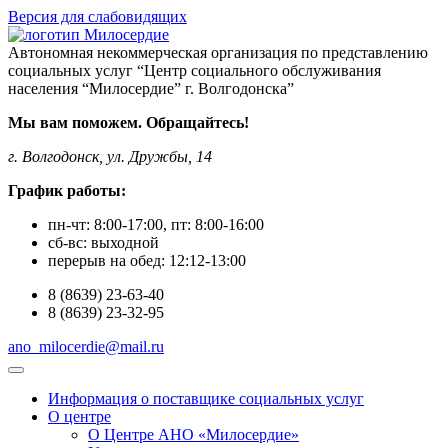
Версия для слабовидящих
Автономная некоммерческая организация по представлению
социальных услуг “Центр социального обслуживания
населения “Милосердие” г. Волгодонска”
Мы вам поможем. Обращайтесь!
г. Волгодонск, ул. Дружбы, 14
График работы:
пн-чт:
8:00-17:00
, пт:
8:00-16:00
сб-вс:
выходной
перерыв на обед:
12:12-13:00
8
(8639)
23-63-40
8
(8639)
23-32-95
ano_milocerdie@mail.ru
Информация о поставщике социальных услуг
О центре
О Центре АНО «Милосердие»