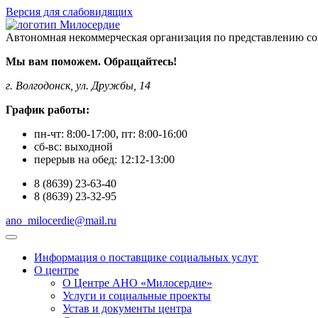
Версия для слабовидящих
Автономная некоммерческая организация по представлению со
Мы вам поможем. Обращайтесь!
г. Волгодонск, ул. Дружбы, 14
График работы:
пн-чт:
8:00-17:00
, пт:
8:00-16:00
сб-вс:
выходной
перерыв на обед:
12:12-13:00
8
(8639)
23-63-40
8
(8639)
23-32-95
ano_milocerdie@mail.ru
Информация о поставщике социальных услуг
О центре
О Центре АНО «Милосердие»
Услуги и социальные проекты
Устав и документы центра