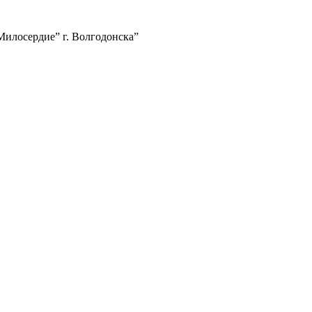
илосердие” г. Волгодонска”