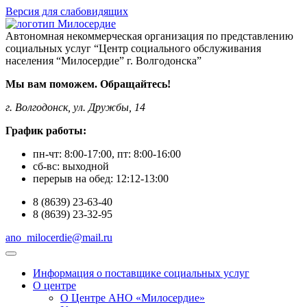
Версия для слабовидящих
Автономная некоммерческая организация по представлению
социальных услуг “Центр социального обслуживания
населения “Милосердие” г. Волгодонска”
Мы вам поможем. Обращайтесь!
г. Волгодонск, ул. Дружбы, 14
График работы:
пн-чт:
8:00-17:00
, пт:
8:00-16:00
сб-вс:
выходной
перерыв на обед:
12:12-13:00
8
(8639)
23-63-40
8
(8639)
23-32-95
ano_milocerdie@mail.ru
Информация о поставщике социальных услуг
О центре
О Центре АНО «Милосердие»