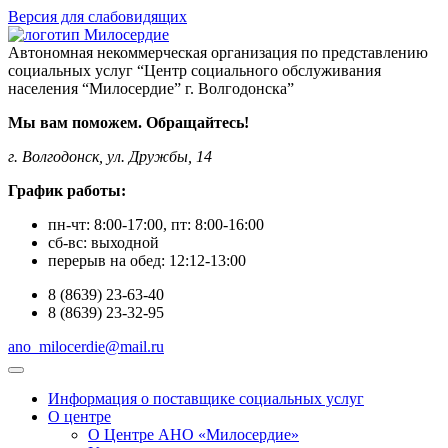
Версия для слабовидящих
Автономная некоммерческая организация по представлению
социальных услуг “Центр социального обслуживания
населения “Милосердие” г. Волгодонска”
Мы вам поможем. Обращайтесь!
г. Волгодонск, ул. Дружбы, 14
График работы:
пн-чт:
8:00-17:00
, пт:
8:00-16:00
сб-вс:
выходной
перерыв на обед:
12:12-13:00
8
(8639)
23-63-40
8
(8639)
23-32-95
ano_milocerdie@mail.ru
Информация о поставщике социальных услуг
О центре
О Центре АНО «Милосердие»