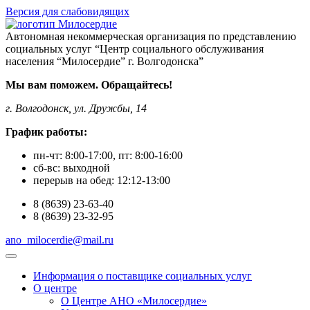
Версия для слабовидящих
Автономная некоммерческая организация по представлению
социальных услуг “Центр социального обслуживания
населения “Милосердие” г. Волгодонска”
Мы вам поможем. Обращайтесь!
г. Волгодонск, ул. Дружбы, 14
График работы:
пн-чт:
8:00-17:00
, пт:
8:00-16:00
сб-вс:
выходной
перерыв на обед:
12:12-13:00
8
(8639)
23-63-40
8
(8639)
23-32-95
ano_milocerdie@mail.ru
Информация о поставщике социальных услуг
О центре
О Центре АНО «Милосердие»