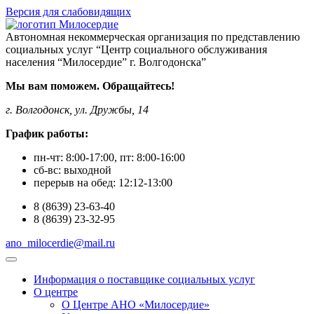
Версия для слабовидящих
Автономная некоммерческая организация по представлению
социальных услуг “Центр социального обслуживания
населения “Милосердие” г. Волгодонска”
Мы вам поможем. Обращайтесь!
г. Волгодонск, ул. Дружбы, 14
График работы:
пн-чт:
8:00-17:00
, пт:
8:00-16:00
сб-вс:
выходной
перерыв на обед:
12:12-13:00
8
(8639)
23-63-40
8
(8639)
23-32-95
ano_milocerdie@mail.ru
Информация о поставщике социальных услуг
О центре
О Центре АНО «Милосердие»