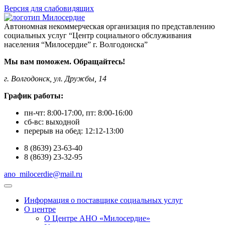
Версия для слабовидящих
Автономная некоммерческая организация по представлению
социальных услуг “Центр социального обслуживания
населения “Милосердие” г. Волгодонска”
Мы вам поможем. Обращайтесь!
г. Волгодонск, ул. Дружбы, 14
График работы:
пн-чт:
8:00-17:00
, пт:
8:00-16:00
сб-вс:
выходной
перерыв на обед:
12:12-13:00
8
(8639)
23-63-40
8
(8639)
23-32-95
ano_milocerdie@mail.ru
Информация о поставщике социальных услуг
О центре
О Центре АНО «Милосердие»