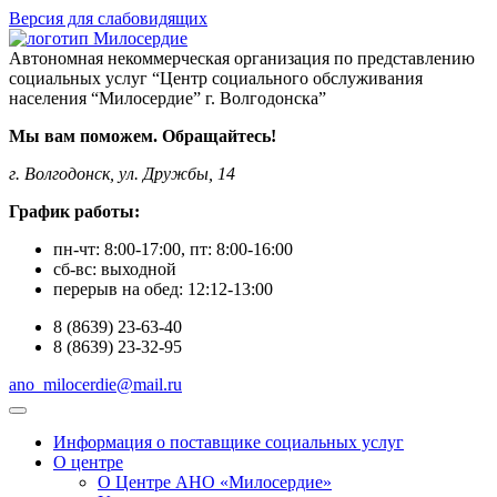
Версия для слабовидящих
Автономная некоммерческая организация по представлению
социальных услуг “Центр социального обслуживания
населения “Милосердие” г. Волгодонска”
Мы вам поможем. Обращайтесь!
г. Волгодонск, ул. Дружбы, 14
График работы:
пн-чт:
8:00-17:00
, пт:
8:00-16:00
сб-вс:
выходной
перерыв на обед:
12:12-13:00
8
(8639)
23-63-40
8
(8639)
23-32-95
ano_milocerdie@mail.ru
Информация о поставщике социальных услуг
О центре
О Центре АНО «Милосердие»