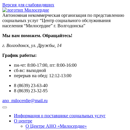
Версия для слабовидящих
Автономная некоммерческая организация по представлению
социальных услуг “Центр социального обслуживания
населения “Милосердие” г. Волгодонска”
Мы вам поможем. Обращайтесь!
г. Волгодонск, ул. Дружбы, 14
График работы:
пн-чт:
8:00-17:00
, пт:
8:00-16:00
сб-вс:
выходной
перерыв на обед:
12:12-13:00
8
(8639)
23-63-40
8
(8639)
23-32-95
ano_milocerdie@mail.ru
Информация о поставщике социальных услуг
О центре
О Центре АНО «Милосердие»