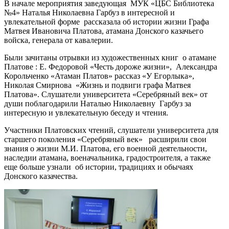
В начале мероприятия заведующая МУК «ЦБС Библиотека
№4» Наталья Николаевна Гарбуз в интересной и
увлекательной форме рассказала об истории жизни Графа
Матвея Ивановича Платова, атамана Донского казачьего
войска, генерала от кавалерии.
Были зачитаны отрывки из художественных книг о атамане
Платове : Е. Федоровой «Честь дороже жизни», Александра
Корольченко «Атаман Платов» рассказ «У Егорлыка»,
Николая Смирнова «Жизнь и подвиги графа Матвея
Платова». Слушатели университета «Серебряный век» от
души поблагодарили Наталью Николаевну Гарбуз за
интересную и увлекательную беседу и чтения.
Участники Платовских чтений, слушатели университета для
старшего поколения «Серебряный век» расширили свои
знания о жизни М.И. Платова, его военной деятельности,
наследии атамана, военачальника, градостроителя, а также
еще больше узнали об истории, традициях и обычаях
Донского казачества.