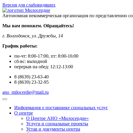
Версия для слабовидящих
Автономная некоммерческая организация по представлению со
Мы вам поможем. Обращайтесь!
г. Волгодонск, ул. Дружбы, 14
График работы:
пн-чт:
8:00-17:00
, пт:
8:00-16:00
сб-вс:
выходной
перерыв на обед:
12:12-13:00
8
(8639)
23-63-40
8
(8639)
23-32-95
ano_milocerdie@mail.ru
Информация о поставщике социальных услуг
О центре
О Центре АНО «Милосердие»
Услуги и социальные проекты
Устав и документы центра