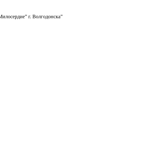
илосердие” г. Волгодонска”