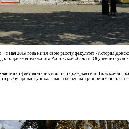
 с мая 2019 года начал свою работу факультет «История Донско
 достопримечательностям Ростовской области. Обучение обусло
. Участники факультета посетили Старочеркасский Войсковой со
терьеру придает уникальный золоченный резной иконостас, пол