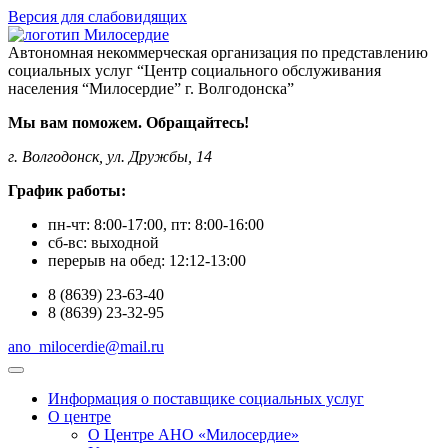
Версия для слабовидящих
Автономная некоммерческая организация по представлению
социальных услуг “Центр социального обслуживания
населения “Милосердие” г. Волгодонска”
Мы вам поможем. Обращайтесь!
г. Волгодонск, ул. Дружбы, 14
График работы:
пн-чт:
8:00-17:00
, пт:
8:00-16:00
сб-вс:
выходной
перерыв на обед:
12:12-13:00
8
(8639)
23-63-40
8
(8639)
23-32-95
ano_milocerdie@mail.ru
Информация о поставщике социальных услуг
О центре
О Центре АНО «Милосердие»