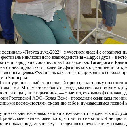
 фестиваль «Паруса духа-2022» с участием людей с ограничен
 фестиваль инклюзивного взаимодействия «Паруса духа», в кот
ители городских сообществ из Волгодонска, Таганрога и Калин
й с инвалидностью и людей без физических ограничений, откры
ставленным целям. Фестиваль как эстафета проходит в городах 
етию Концерна.
 И этот удивительный, уникальный проект, к которому подключи
ее сильными. Мы вместе сегодня и всегда, мы готовы протянуть 
 радость и ощущение гармонии», — отметил, открывая фестиваль
ории Ростовской АЭС «Белая Вежа» проходили семинары по инк
иченными возможностями оказанию себе и нуждающимся первой 
у, показывает насколько велики возможности человеческого дух
 Причем, меня вел человек, который ничего не видит. Я не прост
что не похож, но дает много», — поделился впечатлениями глава