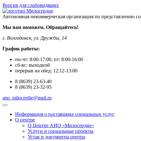
Версия для слабовидящих
Автономная некоммерческая организация по представлению со
Мы вам поможем. Обращайтесь!
г. Волгодонск, ул. Дружбы, 14
График работы:
пн-чт:
8:00-17:00
, пт:
8:00-16:00
сб-вс:
выходной
перерыв на обед:
12:12-13:00
8
(8639)
23-63-40
8
(8639)
23-32-95
ano_milocerdie@mail.ru
Информация о поставщике социальных услуг
О центре
О Центре АНО «Милосердие»
Услуги и социальные проекты
Устав и документы центра