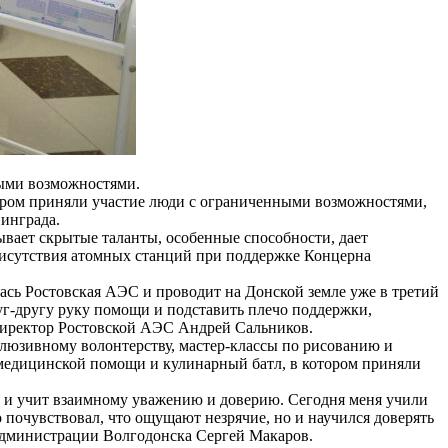
ными возможностями.
ором приняли участие люди с ограниченными возможностями,
инграда.
вает скрытые таланты, особенные способности, дает
присутствия атомных станций при поддержке Концерна
лась Ростовская АЭС и проводит на Донской земле уже в третий
друг-другу руку помощи и подставить плечо поддержки,
, директор Ростовской АЭС Андрей Сальников.
люзивному волонтерству, мастер-классы по рисованию и
медицинской помощи и кулинарный батл, в котором приняли
а и учит взаимному уважению и доверию. Сегодня меня учили
о почувствовал, что ощущают незрячие, но и научился доверять
 администрации Волгодонска Сергей Макаров.