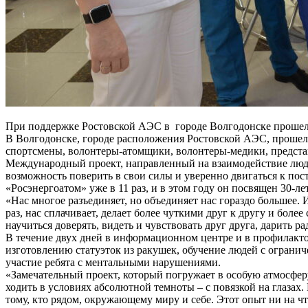
При поддержке Ростовской АЭС в городе Волгодонске прошел
В Волгодонске, городе расположения Ростовской АЭС, прошел
спортсмены, волонтеры-атомщики, волонтеры-медики, представ
Международный проект, направленный на взаимодействие люде
возможность поверить в свои силы и уверенно двигаться к по
«Росэнергоатом» уже в 11 раз, и в этом году он посвящен 30-л
«Нас многое разъединяет, но объединяет нас гораздо большее.
раз, нас сплачивает, делает более чуткими друг к другу и бол
научиться доверять, видеть и чувствовать друг друга, дарить
В течение двух дней в информационном центре и в профилакт
изготовлению статуэток из ракушек, обучение людей с огран
участие ребята с ментальными нарушениями.
«Замечательный проект, который погружает в особую атмосфер
ходить в условиях абсолютной темноты – с повязкой на глазах.
тому, кто рядом, окружающему миру и себе. Этот опыт ни на 