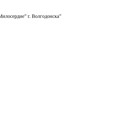
илосердие” г. Волгодонска”