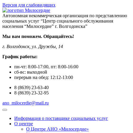
Версия для слабовидящих
Автономная некоммерческая организация по представлению
социальных услуг “Центр социального обслуживания
населения “Милосердие” г. Волгодонска”
Мы вам поможем. Обращайтесь!
г. Волгодонск, ул. Дружбы, 14
График работы:
пн-чт:
8:00-17:00
, пт:
8:00-16:00
сб-вс:
выходной
перерыв на обед:
12:12-13:00
8
(8639)
23-63-40
8
(8639)
23-32-95
ano_milocerdie@mail.ru
Информация о поставщике социальных услуг
О центре
О Центре АНО «Милосердие»