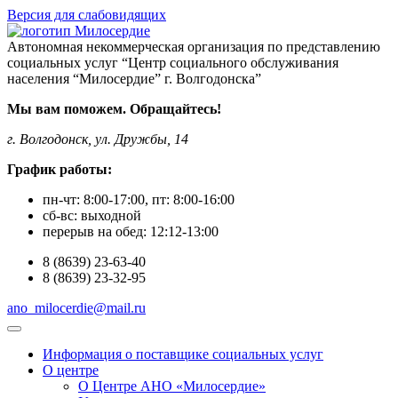
Версия для слабовидящих
Автономная некоммерческая организация по представлению
социальных услуг “Центр социального обслуживания
населения “Милосердие” г. Волгодонска”
Мы вам поможем. Обращайтесь!
г. Волгодонск, ул. Дружбы, 14
График работы:
пн-чт:
8:00-17:00
, пт:
8:00-16:00
сб-вс:
выходной
перерыв на обед:
12:12-13:00
8
(8639)
23-63-40
8
(8639)
23-32-95
ano_milocerdie@mail.ru
Информация о поставщике социальных услуг
О центре
О Центре АНО «Милосердие»