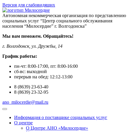
Версия для слабовидящих
Автономная некоммерческая организация по представлению
социальных услуг “Центр социального обслуживания
населения “Милосердие” г. Волгодонска”
Мы вам поможем. Обращайтесь!
г. Волгодонск, ул. Дружбы, 14
График работы:
пн-чт:
8:00-17:00
, пт:
8:00-16:00
сб-вс:
выходной
перерыв на обед:
12:12-13:00
8
(8639)
23-63-40
8
(8639)
23-32-95
ano_milocerdie@mail.ru
Информация о поставщике социальных услуг
О центре
О Центре АНО «Милосердие»