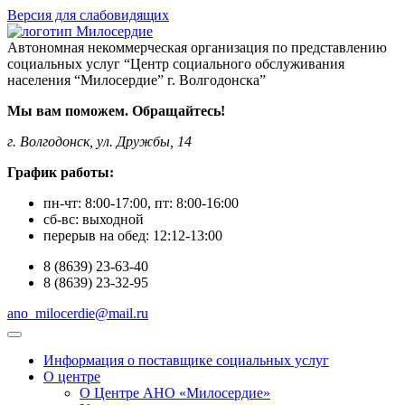
Версия для слабовидящих
Автономная некоммерческая организация по представлению
социальных услуг “Центр социального обслуживания
населения “Милосердие” г. Волгодонска”
Мы вам поможем. Обращайтесь!
г. Волгодонск, ул. Дружбы, 14
График работы:
пн-чт:
8:00-17:00
, пт:
8:00-16:00
сб-вс:
выходной
перерыв на обед:
12:12-13:00
8
(8639)
23-63-40
8
(8639)
23-32-95
ano_milocerdie@mail.ru
Информация о поставщике социальных услуг
О центре
О Центре АНО «Милосердие»