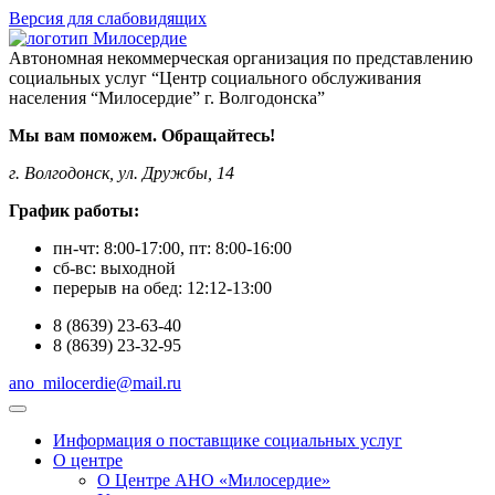
Версия для слабовидящих
Автономная некоммерческая организация по представлению
социальных услуг “Центр социального обслуживания
населения “Милосердие” г. Волгодонска”
Мы вам поможем. Обращайтесь!
г. Волгодонск, ул. Дружбы, 14
График работы:
пн-чт:
8:00-17:00
, пт:
8:00-16:00
сб-вс:
выходной
перерыв на обед:
12:12-13:00
8
(8639)
23-63-40
8
(8639)
23-32-95
ano_milocerdie@mail.ru
Информация о поставщике социальных услуг
О центре
О Центре АНО «Милосердие»