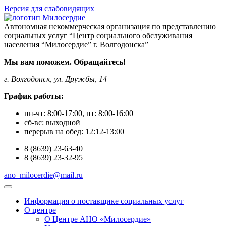
Версия для слабовидящих
Автономная некоммерческая организация по представлению
социальных услуг “Центр социального обслуживания
населения “Милосердие” г. Волгодонска”
Мы вам поможем. Обращайтесь!
г. Волгодонск, ул. Дружбы, 14
График работы:
пн-чт:
8:00-17:00
, пт:
8:00-16:00
сб-вс:
выходной
перерыв на обед:
12:12-13:00
8
(8639)
23-63-40
8
(8639)
23-32-95
ano_milocerdie@mail.ru
Информация о поставщике социальных услуг
О центре
О Центре АНО «Милосердие»