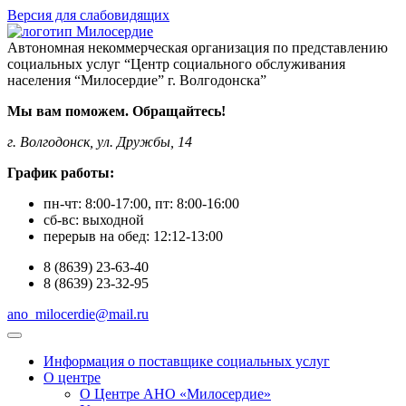
Версия для слабовидящих
Автономная некоммерческая организация по представлению
социальных услуг “Центр социального обслуживания
населения “Милосердие” г. Волгодонска”
Мы вам поможем. Обращайтесь!
г. Волгодонск, ул. Дружбы, 14
График работы:
пн-чт:
8:00-17:00
, пт:
8:00-16:00
сб-вс:
выходной
перерыв на обед:
12:12-13:00
8
(8639)
23-63-40
8
(8639)
23-32-95
ano_milocerdie@mail.ru
Информация о поставщике социальных услуг
О центре
О Центре АНО «Милосердие»