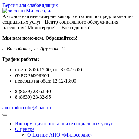
Версия для слабовидящих
Автономная некоммерческая организация по представлению
социальных услуг “Центр социального обслуживания
населения “Милосердие” г. Волгодонска”
Мы вам поможем. Обращайтесь!
г. Волгодонск, ул. Дружбы, 14
График работы:
пн-чт:
8:00-17:00
, пт:
8:00-16:00
сб-вс:
выходной
перерыв на обед:
12:12-13:00
8
(8639)
23-63-40
8
(8639)
23-32-95
ano_milocerdie@mail.ru
Информация о поставщике социальных услуг
О центре
О Центре АНО «Милосердие»