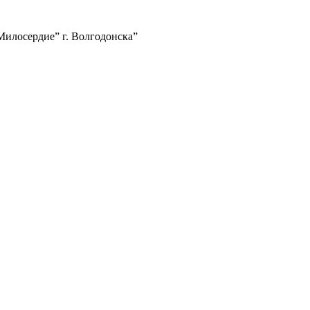
илосердие” г. Волгодонска”