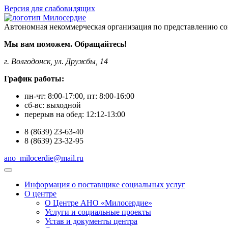
Версия для слабовидящих
Автономная некоммерческая организация по представлению со
Мы вам поможем. Обращайтесь!
г. Волгодонск, ул. Дружбы, 14
График работы:
пн-чт:
8:00-17:00
, пт:
8:00-16:00
сб-вс:
выходной
перерыв на обед:
12:12-13:00
8
(8639)
23-63-40
8
(8639)
23-32-95
ano_milocerdie@mail.ru
Информация о поставщике социальных услуг
О центре
О Центре АНО «Милосердие»
Услуги и социальные проекты
Устав и документы центра