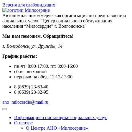
Версия для слабовидящих
Автономная некоммерческая организация по представлению
социальных услуг “Центр социального обслуживания
населения “Милосердие” г. Волгодонска”
Мы вам поможем. Обращайтесь!
г. Волгодонск, ул. Дружбы, 14
График работы:
пн-чт:
8:00-17:00
, пт:
8:00-16:00
сб-вс:
выходной
перерыв на обед:
12:12-13:00
8
(8639)
23-63-40
8
(8639)
23-32-95
ano_milocerdie@mail.ru
Информация о поставщике социальных услуг
О центре
О Центре АНО «Милосердие»