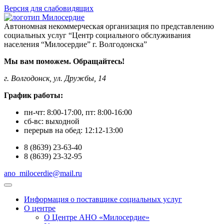
Версия для слабовидящих
Автономная некоммерческая организация по представлению
социальных услуг “Центр социального обслуживания
населения “Милосердие” г. Волгодонска”
Мы вам поможем. Обращайтесь!
г. Волгодонск, ул. Дружбы, 14
График работы:
пн-чт:
8:00-17:00
, пт:
8:00-16:00
сб-вс:
выходной
перерыв на обед:
12:12-13:00
8
(8639)
23-63-40
8
(8639)
23-32-95
ano_milocerdie@mail.ru
Информация о поставщике социальных услуг
О центре
О Центре АНО «Милосердие»