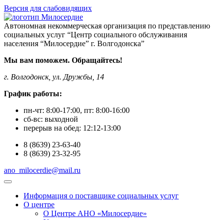
Версия для слабовидящих
Автономная некоммерческая организация по представлению
социальных услуг “Центр социального обслуживания
населения “Милосердие” г. Волгодонска”
Мы вам поможем. Обращайтесь!
г. Волгодонск, ул. Дружбы, 14
График работы:
пн-чт:
8:00-17:00
, пт:
8:00-16:00
сб-вс:
выходной
перерыв на обед:
12:12-13:00
8
(8639)
23-63-40
8
(8639)
23-32-95
ano_milocerdie@mail.ru
Информация о поставщике социальных услуг
О центре
О Центре АНО «Милосердие»