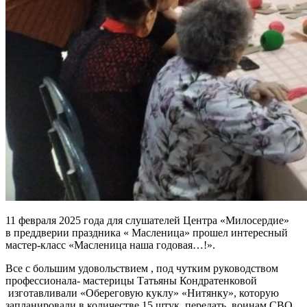
11 февраля 2025 года для слушателей Центра «Милосердие»
в преддверии праздника « Масленица» прошел интересный
мастер-класс «Масленица наша годовая…!».
Все с большим удовольствием , под чутким руководством
профессионала- мастерицы Татьяны Кондратенковой
изготавливали «Обереговую куклу» «Нитянку», которую
запланировали в количестве 15 штук передать воинам СВО.