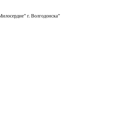
илосердие” г. Волгодонска”