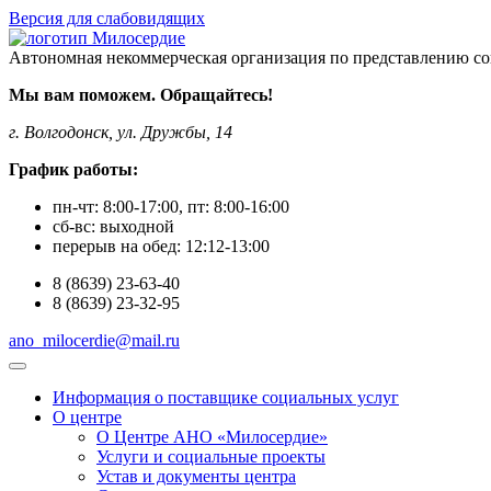
Версия для слабовидящих
Автономная некоммерческая организация по представлению со
Мы вам поможем. Обращайтесь!
г. Волгодонск, ул. Дружбы, 14
График работы:
пн-чт:
8:00-17:00
, пт:
8:00-16:00
сб-вс:
выходной
перерыв на обед:
12:12-13:00
8
(8639)
23-63-40
8
(8639)
23-32-95
ano_milocerdie@mail.ru
Информация о поставщике социальных услуг
О центре
О Центре АНО «Милосердие»
Услуги и социальные проекты
Устав и документы центра