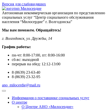
Версия для слабовидящих
Автономная некоммерческая организация по представлению
социальных услуг “Центр социального обслуживания
населения “Милосердие” г. Волгодонска”
Мы вам поможем. Обращайтесь!
г. Волгодонск, ул. Дружбы, 14
График работы:
пн-чт:
8:00-17:00
, пт:
8:00-16:00
сб-вс:
выходной
перерыв на обед:
12:12-13:00
8
(8639)
23-63-40
8
(8639)
23-32-95
ano_milocerdie@mail.ru
Информация о поставщике социальных услуг
О центре
О Центре АНО «Милосердие»