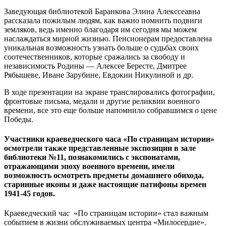
Заведующая библиотекой Баранкова Элина Алекссеавна
рассказала пожилым людям, как важно помнить подвиги
земляков, ведь именно благодаря им сегодня мы можем
наслаждаться мирной жизнью. Пенсионерам предоставлена
уникальная возможность узнать больше о судьбах своих
соотечественников, которые сражались за свободу и
независимость Родины — Алексее Бересте, Дмитрее
Рябышеве, Иване Зарубине, Евдокии Никулиной и др.
В ходе презентации на экране транслировались фотографии,
фронтовые письма, медали и другие реликвии военного
времени, все это еще больше напомнило собравшимся о цене
Победы.
Участники краеведческого часа «По страницам истории»
осмотрели также представленные экспозиции в зале
библиотеки №11, познакомились с экспонатами,
отражающими эпоху военного времени, имели
возможность осмотреть предметы домашнего обихода,
старинные иконы и даже настоящие патифоны времен
1941-45 годов.
Краеведческий час «По страницам истории» стал важным
событием в жизни обслуживаемых центра «Милосердие».