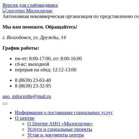
Версия для слабовидящих
Автономная некоммерческая организация по представлению со
Мы вам поможем. Обращайтесь!
г. Волгодонск, ул. Дружбы, 14
График работы:
пн-чт:
8:00-17:00
, пт:
8:00-16:00
сб-вс:
выходной
перерыв на обед:
12:12-13:00
8
(8639)
23-63-40
8
(8639)
23-32-95
ano_milocerdie@mail.ru
Информация о поставщике социальных услуг
О центре
О Центре АНО «Милосердие»
Услуги и социальные проекты
Устав и документы центра