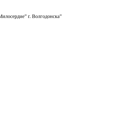
илосердие” г. Волгодонска”