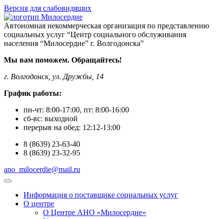
Версия для слабовидящих
Автономная некоммерческая организация по представлению
социальных услуг “Центр социального обслуживания
населения “Милосердие” г. Волгодонска”
Мы вам поможем. Обращайтесь!
г. Волгодонск, ул. Дружбы, 14
График работы:
пн-чт:
8:00-17:00
, пт:
8:00-16:00
сб-вс:
выходной
перерыв на обед:
12:12-13:00
8
(8639)
23-63-40
8
(8639)
23-32-95
ano_milocerdie@mail.ru
Информация о поставщике социальных услуг
О центре
О Центре АНО «Милосердие»