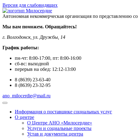
Версия для слабовидящих
Автономная некоммерческая организация по представлению со
Мы вам поможем. Обращайтесь!
г. Волгодонск, ул. Дружбы, 14
График работы:
пн-чт:
8:00-17:00
, пт:
8:00-16:00
сб-вс:
выходной
перерыв на обед:
12:12-13:00
8
(8639)
23-63-40
8
(8639)
23-32-95
ano_milocerdie@mail.ru
Информация о поставщике социальных услуг
О центре
О Центре АНО «Милосердие»
Услуги и социальные проекты
Устав и документы центра