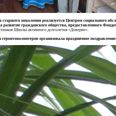
га старшего поколения реализуется Центром социального о
а развитие гражданского общества, предоставленного Фондом
астников Школы активного долголетия «Доверие».
ба геронтоволонтеров организовала праздничное поздравление