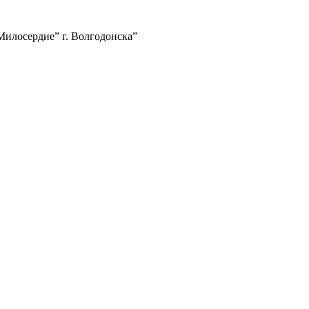
илосердие” г. Волгодонска”