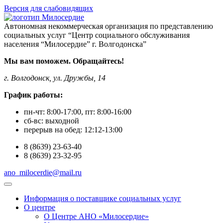
Версия для слабовидящих
Автономная некоммерческая организация по представлению
социальных услуг “Центр социального обслуживания
населения “Милосердие” г. Волгодонска”
Мы вам поможем. Обращайтесь!
г. Волгодонск, ул. Дружбы, 14
График работы:
пн-чт:
8:00-17:00
, пт:
8:00-16:00
сб-вс:
выходной
перерыв на обед:
12:12-13:00
8
(8639)
23-63-40
8
(8639)
23-32-95
ano_milocerdie@mail.ru
Информация о поставщике социальных услуг
О центре
О Центре АНО «Милосердие»