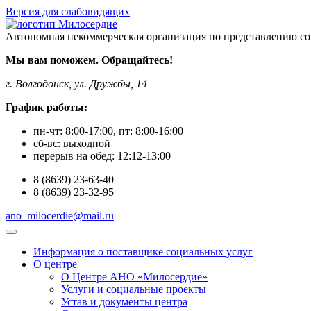
Версия для слабовидящих
Автономная некоммерческая организация по представлению со
Мы вам поможем. Обращайтесь!
г. Волгодонск, ул. Дружбы, 14
График работы:
пн-чт:
8:00-17:00
, пт:
8:00-16:00
сб-вс:
выходной
перерыв на обед:
12:12-13:00
8
(8639)
23-63-40
8
(8639)
23-32-95
ano_milocerdie@mail.ru
Информация о поставщике социальных услуг
О центре
О Центре АНО «Милосердие»
Услуги и социальные проекты
Устав и документы центра