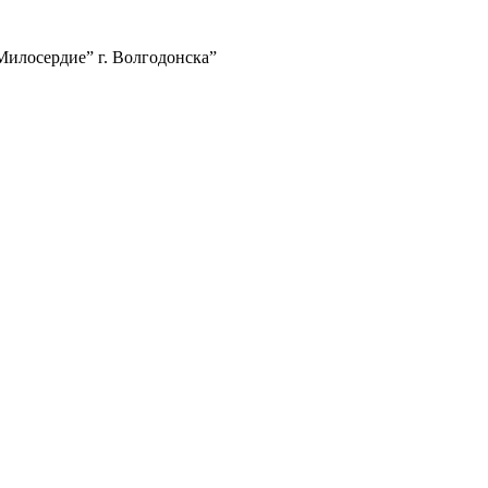
илосердие” г. Волгодонска”