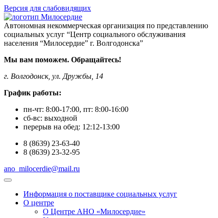
Версия для слабовидящих
Автономная некоммерческая организация по представлению
социальных услуг “Центр социального обслуживания
населения “Милосердие” г. Волгодонска”
Мы вам поможем. Обращайтесь!
г. Волгодонск, ул. Дружбы, 14
График работы:
пн-чт:
8:00-17:00
, пт:
8:00-16:00
сб-вс:
выходной
перерыв на обед:
12:12-13:00
8
(8639)
23-63-40
8
(8639)
23-32-95
ano_milocerdie@mail.ru
Информация о поставщике социальных услуг
О центре
О Центре АНО «Милосердие»