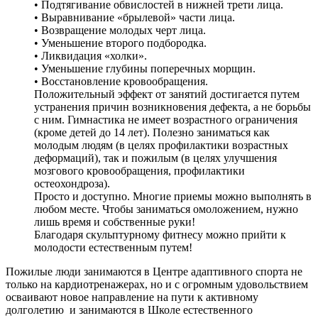
• Подтягивание обвислостей в нижней трети лица.
• Выравнивание «брылевой» части лица.
• Возвращение молодых черт лица.
• Уменьшение второго подбородка.
• Ликвидация «холки».
• Уменьшение глубины поперечных морщин.
• Восстановление кровообращения.
Положительный эффект от занятий достигается путем
устранения причин возникновения дефекта, а не борьбы
с ним. Гимнастика не имеет возрастного ограничения
(кроме детей до 14 лет). Полезно заниматься как
молодым людям (в целях профилактики возрастных
деформаций), так и пожилым (в целях улучшения
мозгового кровообращения, профилактики
остеохондроза).
Просто и доступно. Многие приемы можно выполнять в
любом месте. Чтобы заниматься омоложением, нужно
лишь время и собственные руки!
Благодаря скульптурному фитнесу можно прийти к
молодости естественным путем!
Пожилые люди занимаются в Центре адаптивного спорта не
только на кардиотренажерах, но и с огромным удовольствием
осваивают новое направление на пути к активному
долголетию и занимаются в Школе естественного