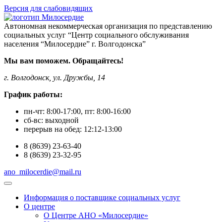
Версия для слабовидящих
Автономная некоммерческая организация по представлению
социальных услуг “Центр социального обслуживания
населения “Милосердие” г. Волгодонска”
Мы вам поможем. Обращайтесь!
г. Волгодонск, ул. Дружбы, 14
График работы:
пн-чт:
8:00-17:00
, пт:
8:00-16:00
сб-вс:
выходной
перерыв на обед:
12:12-13:00
8
(8639)
23-63-40
8
(8639)
23-32-95
ano_milocerdie@mail.ru
Информация о поставщике социальных услуг
О центре
О Центре АНО «Милосердие»