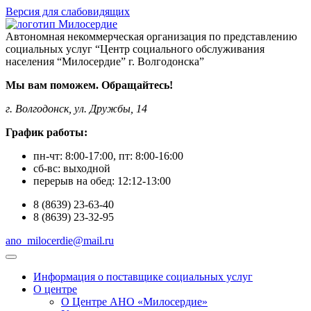
Версия для слабовидящих
Автономная некоммерческая организация по представлению
социальных услуг “Центр социального обслуживания
населения “Милосердие” г. Волгодонска”
Мы вам поможем. Обращайтесь!
г. Волгодонск, ул. Дружбы, 14
График работы:
пн-чт:
8:00-17:00
, пт:
8:00-16:00
сб-вс:
выходной
перерыв на обед:
12:12-13:00
8
(8639)
23-63-40
8
(8639)
23-32-95
ano_milocerdie@mail.ru
Информация о поставщике социальных услуг
О центре
О Центре АНО «Милосердие»