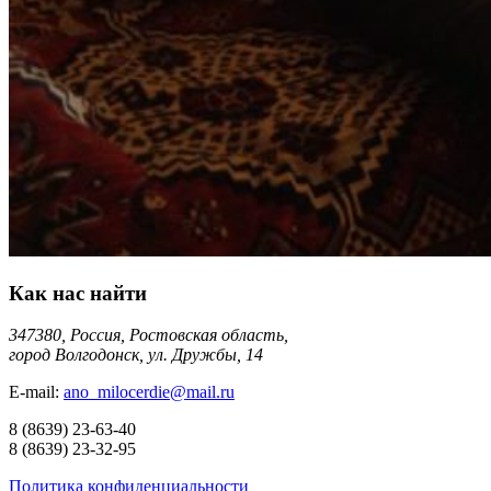
Как нас найти
347380, Россия, Ростовская область,
город Волгодонск, ул. Дружбы, 14
E-mail:
ano_milocerdie@mail.ru
8
(8639)
23-63-40
8
(8639)
23-32-95
Политика конфиденциальности