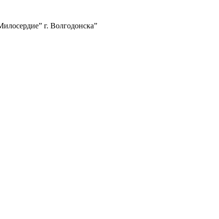
илосердие” г. Волгодонска”