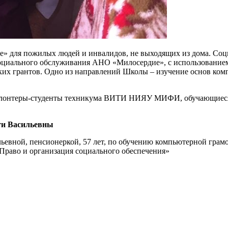
е» для пожилых людей и инвалидов, не выходящих из дома. Соц
 социального обслуживания АНО «Милосердие», с использование
ких грантов. Одно из направлений Школы – изучение основ ко
олонтеры-студенты техникума ВИТИ НИЯУ МИФИ, обучающиеся 
ги Васильевны
евной, пенсионеркой, 57 лет, по обучению компьютерной грамо
аво и организация социального обеспечения»