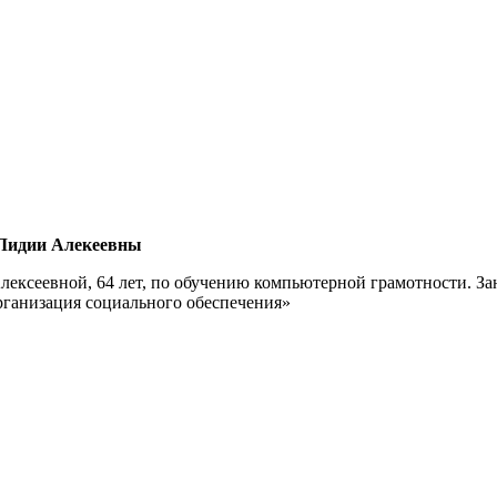
 Лидии Алекеевны
ксеевной, 64 лет, по обучению компьютерной грамотности. Зан
анизация социального обеспечения»