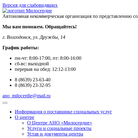
Версия для слабовидящих
Автономная некоммерческая организация по представлению со
Мы вам поможем. Обращайтесь!
г. Волгодонск, ул. Дружбы, 14
График работы:
пн-чт:
8:00-17:00
, пт:
8:00-16:00
сб-вс:
выходной
перерыв на обед:
12:12-13:00
8
(8639)
23-63-40
8
(8639)
23-32-95
ano_milocerdie@mail.ru
Информация о поставщике социальных услуг
О центре
О Центре АНО «Милосердие»
Услуги и социальные проекты
Устав и документы центра