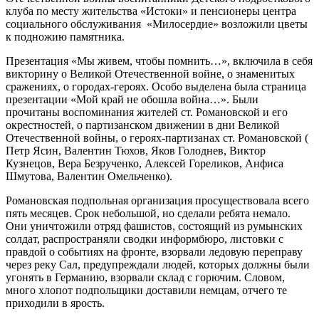
клуба по месту жительства «Истоки» и пенсионеры центра
социального обслуживания «Милосердие» возложили цветы
к подножию памятника.
Презентация «Мы живем, чтобы помнить…», включила в себя
викторину о Великой Отечественной войне, о знаменитых
сражениях, о городах-героях. Особо выделена была страница
презентации «Мой край не обошла война…». Были
прочитаны воспоминания жителей ст. Романовской и его
окрестностей, о партизанском движении в дни Великой
Отечественной войны, о героях-партизанах ст. Романовской (
Петр Ясин, Валентин Тюхов, Яков Голоднев, Виктор
Кузнецов, Вера Безрученко, Алексей Гореликов, Анфиса
Шмутова, Валентин Омельченко).
Романовская подпольная организация просуществовала всего
пять месяцев. Срок небольшой, но сделали ребята немало.
Они уничтожили отряд фашистов, состоящий из румынских
солдат, распространяли сводки информбюро, листовки с
правдой о событиях на фронте, взорвали ледовую переправу
через реку Сал, предупреждали людей, которых должны были
угонять в Германию, взорвали склад с горючим. Словом,
много хлопот подпольщики доставили немцам, отчего те
приходили в ярость.