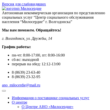
Версия для слабовидящих
Автономная некоммерческая организация по представлению
социальных услуг “Центр социального обслуживания
населения “Милосердие” г. Волгодонска”
Мы вам поможем. Обращайтесь!
г. Волгодонск, ул. Дружбы, 14
График работы:
пн-чт:
8:00-17:00
, пт:
8:00-16:00
сб-вс:
выходной
перерыв на обед:
12:12-13:00
8
(8639)
23-63-40
8
(8639)
23-32-95
ano_milocerdie@mail.ru
Информация о поставщике социальных услуг
О центре
О Центре АНО «Милосердие»