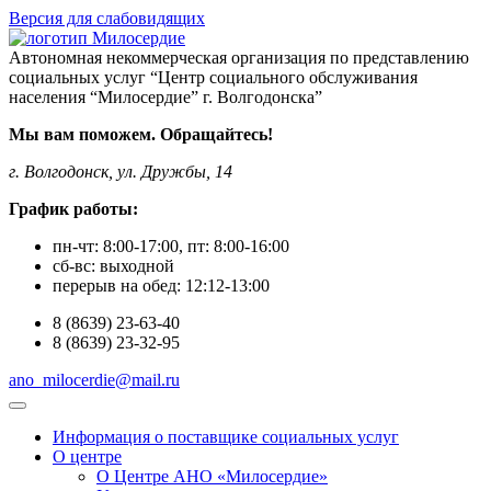
Версия для слабовидящих
Автономная некоммерческая организация по представлению
социальных услуг “Центр социального обслуживания
населения “Милосердие” г. Волгодонска”
Мы вам поможем. Обращайтесь!
г. Волгодонск, ул. Дружбы, 14
График работы:
пн-чт:
8:00-17:00
, пт:
8:00-16:00
сб-вс:
выходной
перерыв на обед:
12:12-13:00
8
(8639)
23-63-40
8
(8639)
23-32-95
ano_milocerdie@mail.ru
Информация о поставщике социальных услуг
О центре
О Центре АНО «Милосердие»