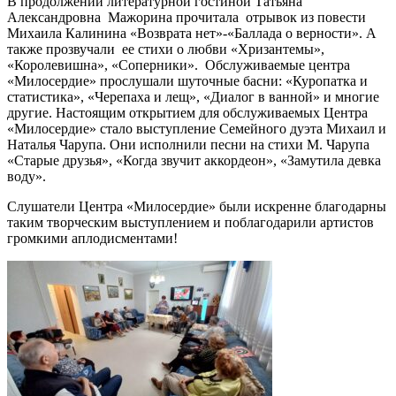
В продолжении литературной гостиной Татьяна
Александровна Мажорина прочитала отрывок из повести
Михаила Калинина «Возврата нет»-«Баллада о верности». А
также прозвучали ее стихи о любви «Хризантемы»,
«Королевишна», «Соперники». Обслуживаемые центра
«Милосердие» прослушали шуточные басни: «Куропатка и
статистика», «Черепаха и лещ», «Диалог в ванной» и многие
другие. Настоящим открытием для обслуживаемых Центра
«Милосердие» стало выступление Семейного дуэта Михаил и
Наталья Чарупа. Они исполнили песни на стихи М. Чарупа
«Старые друзья», «Когда звучит аккордеон», «Замутила девка
воду».
Слушатели Центра «Милосердие» были искренне благодарны
таким творческим выступлением и поблагодарили артистов
громкими аплодисментами!