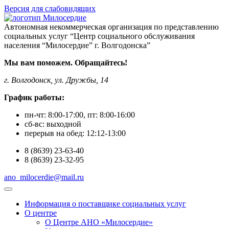
Версия для слабовидящих
Автономная некоммерческая организация по представлению
социальных услуг “Центр социального обслуживания
населения “Милосердие” г. Волгодонска”
Мы вам поможем. Обращайтесь!
г. Волгодонск, ул. Дружбы, 14
График работы:
пн-чт:
8:00-17:00
, пт:
8:00-16:00
сб-вс:
выходной
перерыв на обед:
12:12-13:00
8
(8639)
23-63-40
8
(8639)
23-32-95
ano_milocerdie@mail.ru
Информация о поставщике социальных услуг
О центре
О Центре АНО «Милосердие»