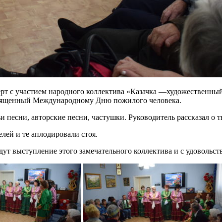
ерт с участием народного коллектива «Казачка —художественны
священный Международному Дню пожилого человека.
 песни, авторские песни, частушки. Руководитель рассказал о т
лей и те аплодировали стоя.
т выступление этого замечательного коллектива и с удовольст