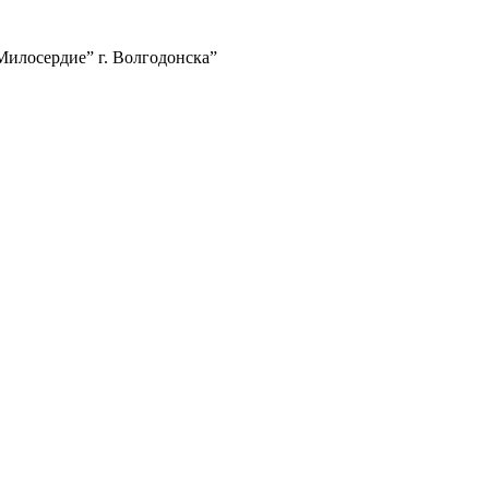
илосердие” г. Волгодонска”