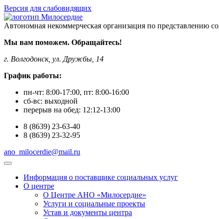
Версия для слабовидящих
Автономная некоммерческая организация по представлению со
Мы вам поможем. Обращайтесь!
г. Волгодонск, ул. Дружбы, 14
График работы:
пн-чт:
8:00-17:00
, пт:
8:00-16:00
сб-вс:
выходной
перерыв на обед:
12:12-13:00
8
(8639)
23-63-40
8
(8639)
23-32-95
ano_milocerdie@mail.ru
Информация о поставщике социальных услуг
О центре
О Центре АНО «Милосердие»
Услуги и социальные проекты
Устав и документы центра