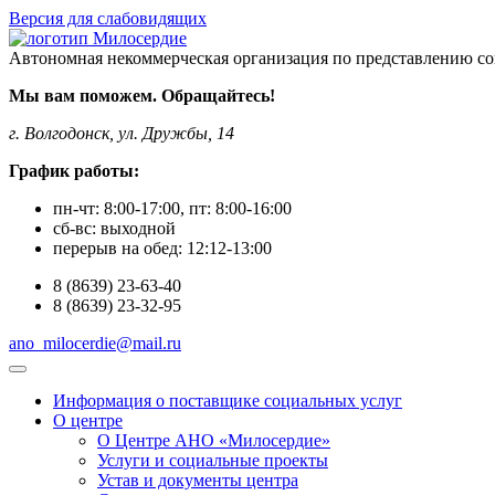
Версия для слабовидящих
Автономная некоммерческая организация по представлению со
Мы вам поможем. Обращайтесь!
г. Волгодонск, ул. Дружбы, 14
График работы:
пн-чт:
8:00-17:00
, пт:
8:00-16:00
сб-вс:
выходной
перерыв на обед:
12:12-13:00
8
(8639)
23-63-40
8
(8639)
23-32-95
ano_milocerdie@mail.ru
Информация о поставщике социальных услуг
О центре
О Центре АНО «Милосердие»
Услуги и социальные проекты
Устав и документы центра