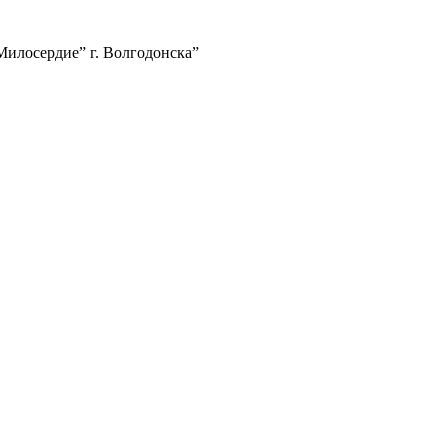
илосердие” г. Волгодонска”