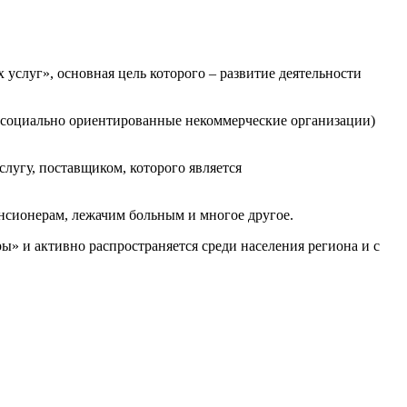
луг», основная цель которого – развитие деятельности
социально ориенти­рованные некоммерческие орга­низации)
угу, поставщиком, которого является
сионерам, лежачим больным и многое другое.
ры» и активно распространяется среди населения региона и с